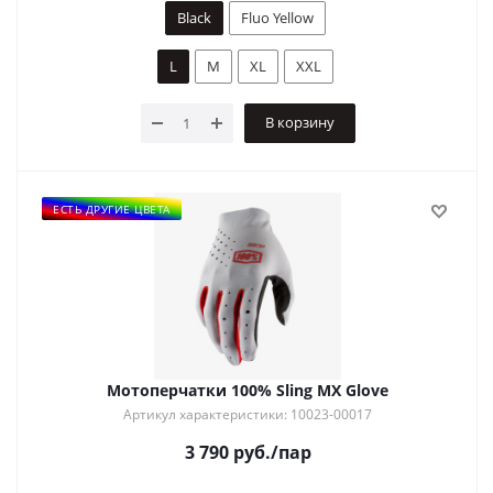
Black
Fluo Yellow
L
M
XL
XXL
В корзину
ЕСТЬ ДРУГИЕ ЦВЕТА
Мотоперчатки 100% Sling MX Glove
Артикул характеристики: 10023-00017
3 790
руб.
/пар