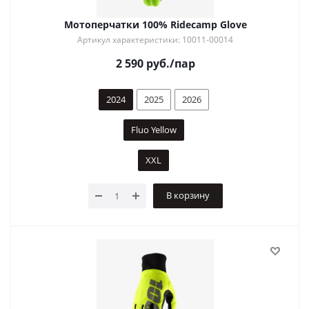
Мотоперчатки 100% Ridecamp Glove
Артикул характеристики: 10011-00014
2 590
руб.
/пар
2024
2025
2026
Fluo Yellow
XXL
В корзину