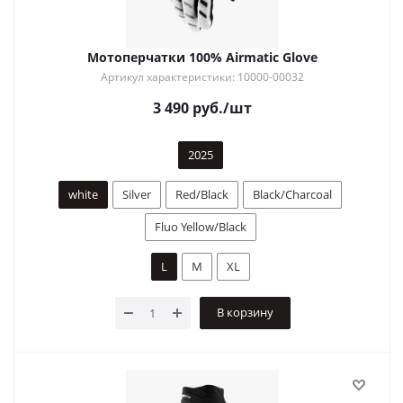
Мотоперчатки 100% Airmatic Glove
Артикул характеристики: 10000-00032
3 490
руб.
/шт
2025
white
Silver
Red/Black
Black/Charcoal
Fluo Yellow/Black
L
M
XL
В корзину