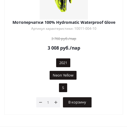
Мотоперчатки 100% Hydromatic Waterproof Glove
Артикул характеристики: 10011-004-10
3 760
руб.
/пар
3 008
руб.
/пар
2021
Neon Yellow
S
В корзину