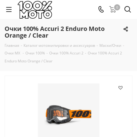
0
Очки 100% Accuri 2 Enduro Moto
Orange / Clear
Главная
-
Каталог мотоэкипировки и аксессуаров
-
Маски/Очки
-
Очки MX
-
Очки 100%
-
Очки 100% Accuri 2
-
Очки 100% Accuri 2
Enduro Moto Orange / Clear